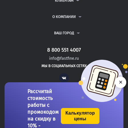
КЛИЕНТАМ
КУРСОВЫЕ РАБОТЫ
АНТИПЛАГИАТ
РЕФЕРАТЫ
ВОПРОСЫ И ОТВЕТЫ
О КОМПАНИИ
ВСЕ УСЛУГИ
ПУБЛИЧНАЯ ОФЕРТА
О КОМПАНИИ
ПОЛИТИКА КОНФИДЕНЦИАЛЬНОСТИ
КОНТАКТЫ
ВАШ ГОРОД
АВТОРАМ
МОСКВА
САНКТ-ПЕТЕРБУРГ
8 800 551 4007
БОЛЬШОЙ КАМЕНЬ
info@fastfine.ru
СОСНОВЫЙ БОР
МЫ В СОЦИАЛЬНЫХ СЕТЯХ
КИРОВСК
Vk
×
Рассчитай
стоимость
работы с
промокодом
Калькулятор
на скидку в
цены
Copyright 2011-2026 FastFine.ru
10% -